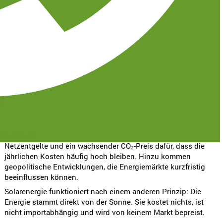
Gaspreise, die sich in wenigen Jahren fast verdoppelt haben,
CO₂-Kosten, die weiter steigen. Internationale Märkte, die sich
unberechenbar verhalten. Mitten in dieser Unsicherheit gibt es
eine Energiequelle, die unabhängig von internationalen
Märkten bleibt: die Sonne.
Energiepreise bleiben schwer kalkulierbar
Wer sein Eigenheim mit Gas heizt, hat in den vergangenen
Jahren erlebt, wie abhängig die eigene Heizkostenrechnung
31
von wirtschaftlichen Faktoren ist. Im Vergleich zum
Vorkrisenniveau sind die Gaspreise für private Haushalte um
rund 77 Prozent gestiegen. Und obwohl die Marktpreise
-gruner.de
zuletzt teilweise gesunken sind, sorgen steigende
Netzentgelte und ein wachsender CO₂-Preis dafür, dass die
jährlichen Kosten häufig hoch bleiben. Hinzu kommen
geopolitische Entwicklungen, die Energiemärkte kurzfristig
beeinflussen können.
Solarenergie funktioniert nach einem anderen Prinzip: Die
Energie stammt direkt von der Sonne. Sie kostet nichts, ist
nicht importabhängig und wird von keinem Markt bepreist.