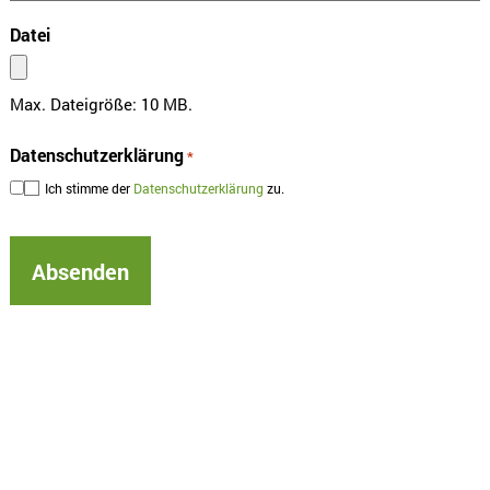
Datei
Max. Dateigröße: 10 MB.
Datenschutzerklärung
*
Ich stimme der
Datenschutzerklärung
zu.
A
l
t
e
r
n
a