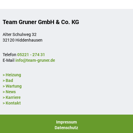
t
i
v
e
Team Gruner GmbH & Co. KG
:
Alter Schulweg 32
32120 Hiddenhausen
Telefon
05221 - 274 31
E-Mail
info@team-gruner.de
> Heizung
> Bad
> Wartung
> News
> Karriere
> Kontakt
Impressum
Datenschutz