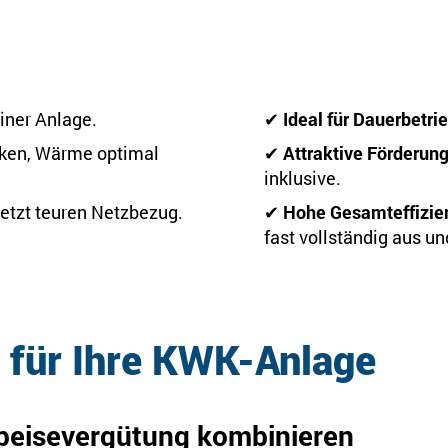
ner Anlage.
✔
Ideal für Dauerbetri
ken, Wärme optimal
✔
Attraktive Förderun
inklusive.
etzt teuren Netzbezug.
✔
Hohe Gesamteffizie
fast vollständig aus u
 für Ihre KWK-Anlage
speisevergütung kombinieren