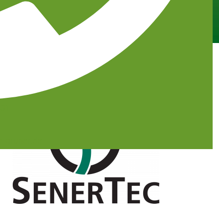
431
-gruner.de