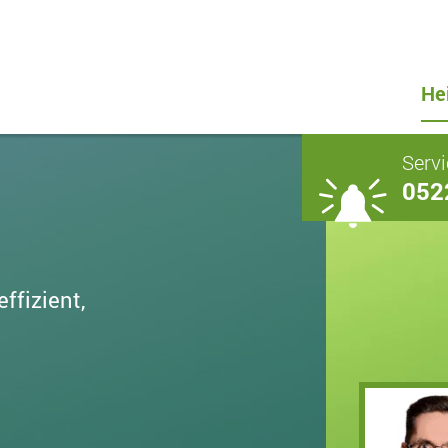
He
Servi
052
ffizient,