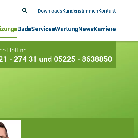
Downloads
Kundenstimmen
Kontakt
izung
Bad
Service
Wartung
News
Karriere
ce Hotline:
21 - 274 31 und 05225 - 8638850