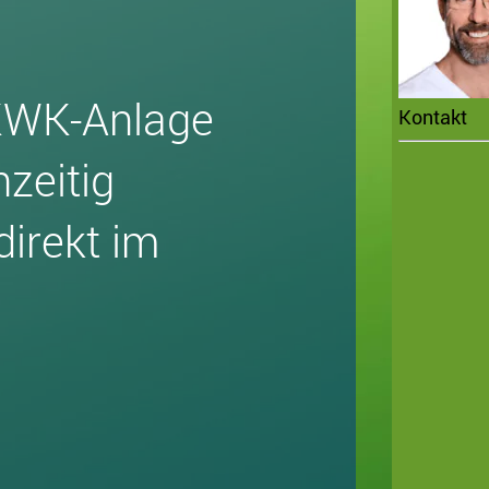
KWK-Anlage
Kontakt
hzeitig
irekt im