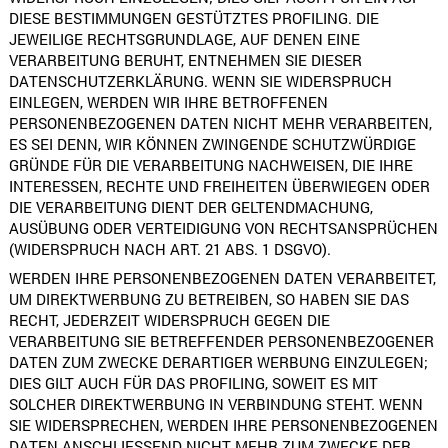
DIESE BESTIMMUNGEN GESTÜTZTES PROFILING. DIE
JEWEILIGE RECHTSGRUNDLAGE, AUF DENEN EINE
VERARBEITUNG BERUHT, ENTNEHMEN SIE DIESER
DATENSCHUTZERKLÄRUNG. WENN SIE WIDERSPRUCH
EINLEGEN, WERDEN WIR IHRE BETROFFENEN
PERSONENBEZOGENEN DATEN NICHT MEHR VERARBEITEN,
ES SEI DENN, WIR KÖNNEN ZWINGENDE SCHUTZWÜRDIGE
GRÜNDE FÜR DIE VERARBEITUNG NACHWEISEN, DIE IHRE
INTERESSEN, RECHTE UND FREIHEITEN ÜBERWIEGEN ODER
DIE VERARBEITUNG DIENT DER GELTENDMACHUNG,
AUSÜBUNG ODER VERTEIDIGUNG VON RECHTSANSPRÜCHEN
(WIDERSPRUCH NACH ART. 21 ABS. 1 DSGVO).
WERDEN IHRE PERSONENBEZOGENEN DATEN VERARBEITET,
UM DIREKTWERBUNG ZU BETREIBEN, SO HABEN SIE DAS
RECHT, JEDERZEIT WIDERSPRUCH GEGEN DIE
VERARBEITUNG SIE BETREFFENDER PERSONENBEZOGENER
DATEN ZUM ZWECKE DERARTIGER WERBUNG EINZULEGEN;
DIES GILT AUCH FÜR DAS PROFILING, SOWEIT ES MIT
SOLCHER DIREKTWERBUNG IN VERBINDUNG STEHT. WENN
SIE WIDERSPRECHEN, WERDEN IHRE PERSONENBEZOGENEN
DATEN ANSCHLIESSEND NICHT MEHR ZUM ZWECKE DER