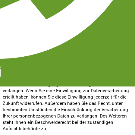
automatisch, sobald Sie diese Website betreten.
Wofür nutzen wir Ihre Daten?
Ein Teil der Daten wird erhoben, um eine fehlerfreie
Bereitstellung der Website zu gewährleisten. Andere Daten
können zur Analyse Ihres Nutzerverhaltens verwendet werden.
Welche Rechte haben Sie bezüglich Ihrer Daten?
27431
Sie haben jederzeit das Recht, unentgeltlich Auskunft über
Herkunft, Empfänger und Zweck Ihrer gespeicherten
personenbezogenen Daten zu erhalten. Sie haben außerdem
eam-gruner.de
ein Recht, die Berichtigung oder Löschung dieser Daten zu
verlangen. Wenn Sie eine Einwilligung zur Datenverarbeitung
erteilt haben, können Sie diese Einwilligung jederzeit für die
Zukunft widerrufen. Außerdem haben Sie das Recht, unter
bestimmten Umständen die Einschränkung der Verarbeitung
Ihrer personenbezogenen Daten zu verlangen. Des Weiteren
steht Ihnen ein Beschwerderecht bei der zuständigen
Aufsichtsbehörde zu.