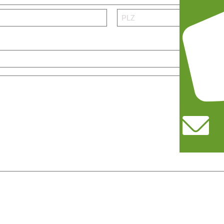
P
L
Z
05221 27
info@team