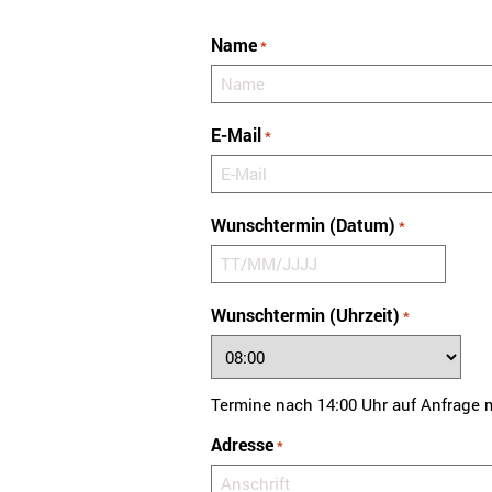
Name
*
E-Mail
*
Wunschtermin (Datum)
*
T
T
Wunschtermin (Uhrzeit)
*
S
c
h
Termine nach 14:00 Uhr auf Anfrage 
r
ä
Adresse
*
g
s