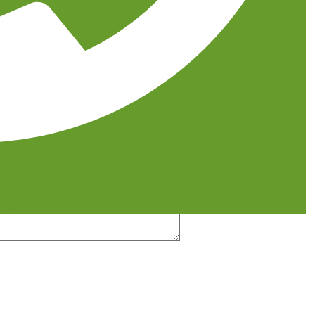
431
-gruner.de