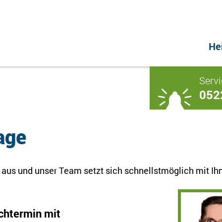
He
Servi
052
age
 aus und unser Team setzt sich schnellstmöglich mit Ih
chtermin mit