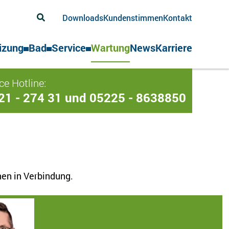
Downloads
Kundenstimmen
Kontakt
izung
Bad
Service
Wartung
News
Karriere
ce Hotline:
21 - 274 31 und 05225 - 8638850
nen in Verbindung.