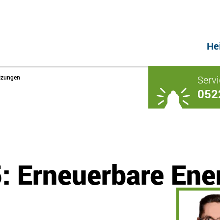
He
Servi
eizungen
052
: Erneuerbare Ener