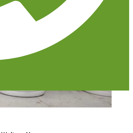
431
-gruner.de