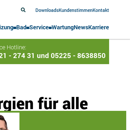
Downloads
Kundenstimmen
Kontakt
izung
Bad
Service
Wartung
News
Karriere
ce Hotline:
21 - 274 31 und 05225 - 8638850
gien für alle