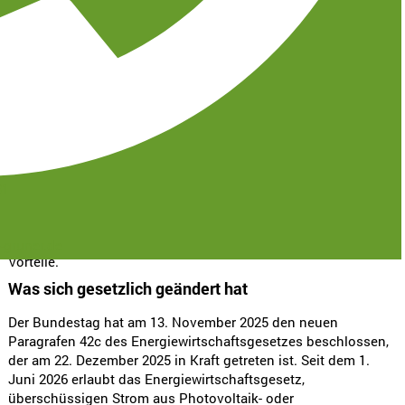
überschüssigen Strom an ihre Nachbarn verkaufen
können. Für Hauseigentümer mit
Photovoltaikanlage und für deren Nachbarn ohne
Photovoltaikanlage auf dem Dach bietet dieses
Gesetz einige Vorteile.
Seit dem 1. Juni 2026 gilt in Deutschland ein neues Gesetz:
Das Energie-Sharing-Gesetz. Mit diesem Gesetz wurde es
möglich gemacht, dass die Eigentümer einer
Photovoltaikanlage überschüssigen Strom an ihre Nachbarn
31
verkaufen können. Für Hauseigentümer mit
Photovoltaikanlage und für deren Nachbarn ohne
Photovoltaikanlage auf dem Dach bietet dieses Gesetz einige
-gruner.de
Vorteile.
Was sich gesetzlich geändert hat
Der Bundestag hat am 13. November 2025 den neuen
Paragrafen 42c des Energiewirtschaftsgesetzes beschlossen,
der am 22. Dezember 2025 in Kraft getreten ist. Seit dem 1.
Juni 2026 erlaubt das Energiewirtschaftsgesetz,
überschüssigen Strom aus Photovoltaik- oder