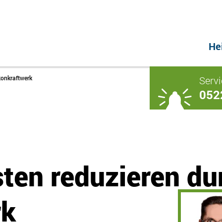
He
Servi
konkraftwerk
052
ten reduzieren dur
rk