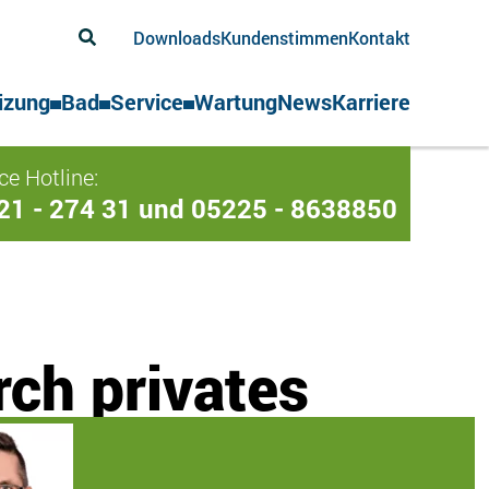
Downloads
Kundenstimmen
Kontakt
izung
Bad
Service
Wartung
News
Karriere
ce Hotline:
21 - 274 31 und 05225 - 8638850
ch privates