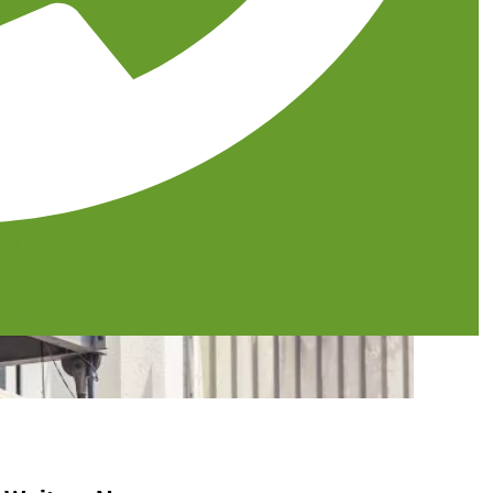
431
-gruner.de