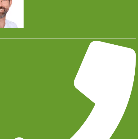
Pelletheizungen gelten als umweltfreundliche und
sparsame Alternative zu Gas- und Ölheizungen. Der
Clou: Ein Umbau wird mit bis zu 38 % der
Anschaffungskosten vom Staat gefördert. Team
Gruner empfiehlt daher ganz klar zu einem Umbau
auf Pelletheizung, vor allem wenn Ihre Heizung in die