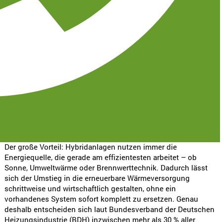
Anforderungen führen dazu, dass viele Hausbesitzer
nach Alternativen zur reinen Gas- oder Ölheizung
suchen.
Steigende Energiepreise und neue gesetzliche Anforderungen
führen dazu, dass viele Hausbesitzer nach Alternativen zur
reinen Gas- oder Ölheizung suchen. Eine besonders
praxisnahe Lösung ist die Hybridheizung. Sie kombiniert
erneuerbare Energien – z. B. eine Wärmepumpe oder
Solarthermie – mit einer bestehenden oder neuen fossilen
31
Heizungsanlage. Das Ergebnis: zuverlässige
Wärmeversorgung, weniger fossile Brennstoffe und
kontrollierbare Heizkosten.
-gruner.de
Der große Vorteil: Hybridanlagen nutzen immer die
Energiequelle, die gerade am effizientesten arbeitet – ob
Sonne, Umweltwärme oder Brennwerttechnik. Dadurch lässt
sich der Umstieg in die erneuerbare Wärmeversorgung
schrittweise und wirtschaftlich gestalten, ohne ein
vorhandenes System sofort komplett zu ersetzen. Genau
deshalb entscheiden sich laut Bundesverband der Deutschen
Heizungsindustrie (BDH) inzwischen mehr als 30 % aller