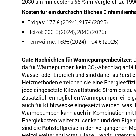
2030 um mindestens 55 % im Vergleich zu 1990
Kosten für ein durchschnittliches Einfamilienh
Erdgas: 177 € (2024), 217€ (2025)
Heizöl: 233 € (2024), 284€ (2025)
Fernwärme: 158€ (2024), 194 € (2025)
Gute Nachrichten für Wärmepumpenbesitzer:
D
da für Wärmepumpen kein CO₂-Abschlag anfä
Wasser oder Erdreich und sind daher äußerst en
Heizmethoden erreichen sie eine Energieeffizie
jede eingesetzte Kilowattstunde Strom bis zu 
Zusätzlich ermöglichen Wärmepumpen eine gan
auch für Kühlzwecke eingesetzt werden, was ihr
Wärmepumpen kann auch in Kombination mit P
Energiekosten weiter zu senken und den Eige
sind die Rohstoffpreise in den vergangenen M
Heizöl weiter entlastet. Diese Trends unterstre