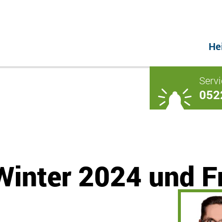
He
Servi
052
Winter 2024 und F