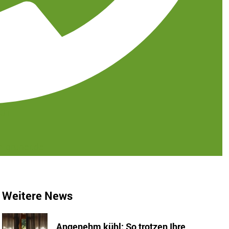
431
-gruner.de
Weitere News
Angenehm kühl: So trotzen Ihre