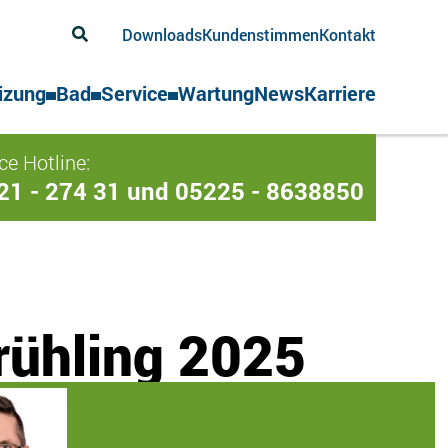
Downloads
Kundenstimmen
Kontakt
izung
Bad
Service
Wartung
News
Karriere
ce Hotline:
21 - 274 31 und 05225 - 8638850
rühling 2025