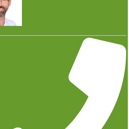
Viele Hausbesitzer stehen bei Neubau oder Sanierung vor
derselben Frage: Bleiben klassische Heizkörper sinnvoll oder
lohnt sich der Umstieg auf eine Fußbodenheizung?
Aus unserer täglichen Praxis im Heizungsbau zeigt sich: Eine
pauschale Antwort gibt es nicht. Die richtige Lösung hängt
stark vom Gebäude, der vorhandenen Heiztechnik und den