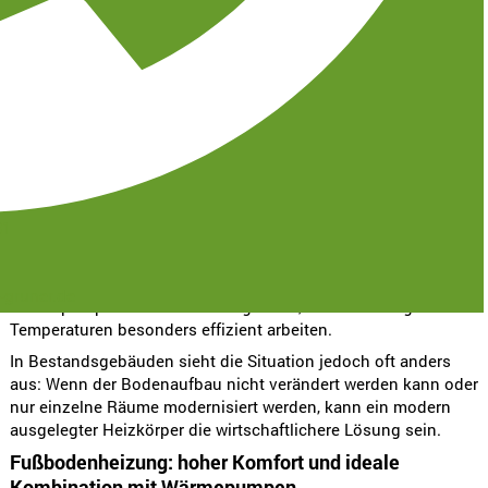
Komfortansprüchen der Bewohner ab. Während im Neubau
heute häufig Fußbodenheizungen geplant werden,
entscheiden sich viele Eigentümer bei Modernisierungen
weiterhin bewusst für Heizkörper – oft aus guten Gründen.
Die Effizienz hängt nicht nur vom Heizsystem ab
Häufig wird angenommen, dass eine Fußbodenheizung
grundsätzlich effizienter arbeitet als Heizkörper. Ganz so
einfach ist es jedoch nicht.
31
Der große Vorteil der Fußbodenheizung liegt darin, dass sie
mit niedrigeren Vorlauftemperaturen arbeitet. Das passt
besonders gut zu modernen Heizsystemen wie
-gruner.de
Wärmepumpen oder Brennwertgeräten, die bei niedrigen
Temperaturen besonders effizient arbeiten.
In Bestandsgebäuden sieht die Situation jedoch oft anders
aus: Wenn der Bodenaufbau nicht verändert werden kann oder
nur einzelne Räume modernisiert werden, kann ein modern
ausgelegter Heizkörper die wirtschaftlichere Lösung sein.
Fußbodenheizung: hoher Komfort und ideale
Kombination mit Wärmepumpen