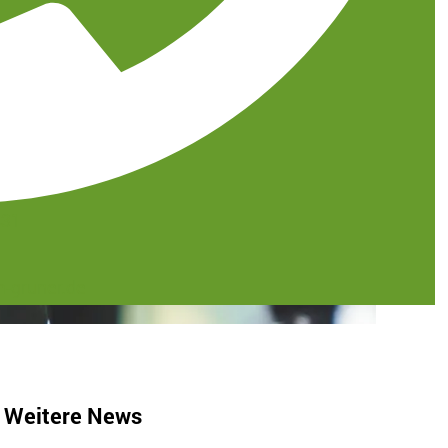
431
-gruner.de
Weitere News