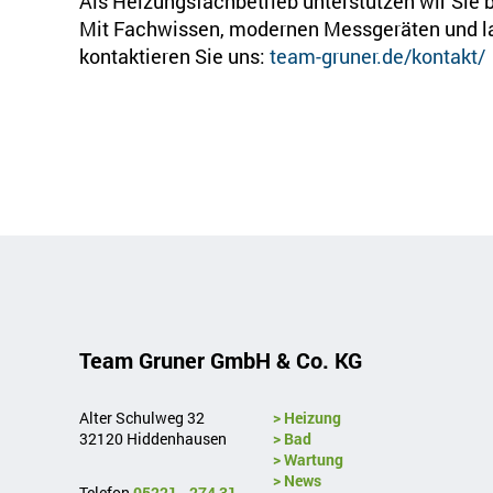
Als Heizungsfachbetrieb unterstützen wir Sie 
Mit Fachwissen, modernen Messgeräten und lan
kontaktieren Sie uns:
team-gruner.de/kontakt/
Team Gruner GmbH & Co. KG
Alter Schulweg 32
> Heizung
32120 Hiddenhausen
> Bad
> Wartung
> News
Telefon
05221 - 274 31