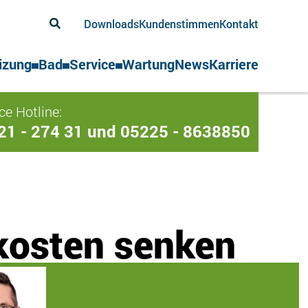
Downloads
Kundenstimmen
Kontakt
izung
Bad
Service
Wartung
News
Karriere
ce Hotline:
21 - 274 31 und 05225 - 8638850
zkosten senken