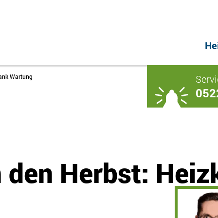
He
Servi
dank Wartung
052
n den Herbst: Hei