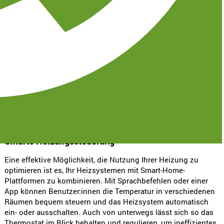
unter Berücksichtigung von Faktoren wie Wettervorhersagen
und Anwesenheit kann der Komfort gesteigert und langfristig
Energiekosten gesenkt werden. Intelligente Heizsysteme
bieten hier eine effektive Lösung.
Dank „zonenbasiertem Heizsystem“ optimal heizen
Moderne Heizungssteuerungen ermöglichen es Ihre Räume in
verschiedene Zonen zu unterteilen, die individuell mit einem
Thermostat gesteuert werden. So kann beispielsweise das
31
Schlafzimmer separat vom Wohnzimmer geheizt werden, um
den individuellen Vorlieben und Bedürfnissen gerecht zu
werden.
-gruner.de
Smarte Heizungssteuerung
Eine effektive Möglichkeit, die Nutzung Ihrer Heizung zu
optimieren ist es, Ihr Heizsystemen mit Smart-Home-
Plattformen zu kombinieren. Mit Sprachbefehlen oder einer
App können Benutzer:innen die Temperatur in verschiedenen
Räumen bequem steuern und das Heizsystem automatisch
ein- oder ausschalten. Auch von unterwegs lässt sich so das
Thermostat im Blick behalten und regulieren, um ineffizientes