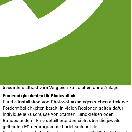
Photovoltaikanlagen bieten zahlreiche Vorteile
sowohl für Vermieter:innen als auch für Mieter:innen.
Kosteneinsparungen dank Solarenergie
Nach der Installation einer Photovoltaikanlage profitieren alle
Beteiligten langfristig von geringeren Stromkosten, da die
Anlagen den Bedarf an Netzstrom reduzieren und die
Möglichkeit bieten, überschüssige Energie zurück ins Netz
einzuspeisen.
31
Höhere Attraktivität für potenzielle Mieter:innen
In Zeiten der Inflation suchen Mieter:innen verstärkt nach
Einsparmöglichkeiten. Wohnhäuser mit installierten
-gruner.de
Photovoltaikanlagen wirken durch geringere Stromkosten
besonders attraktiv im Vergleich zu solchen ohne Anlage.
Fördermöglichkeiten für Photovoltaik
Für die Installation von Photovoltaikanlagen stehen attraktive
Fördermöglichkeiten bereit. In vielen Regionen gelten dafür
individuelle Zuschüsse von Städten, Landkreisen oder
Bundesländern. Eine detaillierte Übersicht über die jeweils
geltenden Förderprogramme findet sich auf der