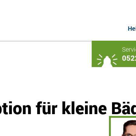
He
Servi
052
tion für kleine Bä