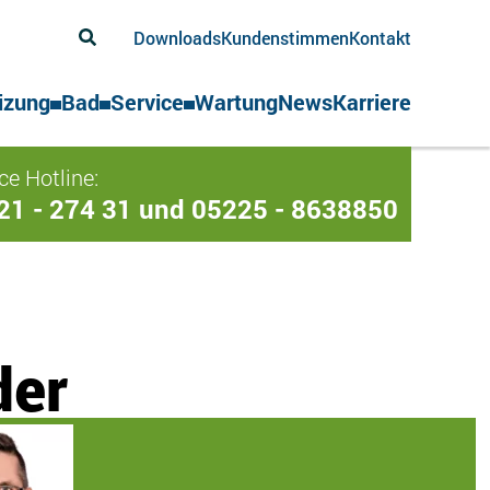
Downloads
Kundenstimmen
Kontakt
izung
Bad
Service
Wartung
News
Karriere
ce Hotline:
21 - 274 31 und 05225 - 8638850
der