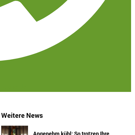
431
-gruner.de
Weitere News
Angenehm kühl: So trotzen Ihre