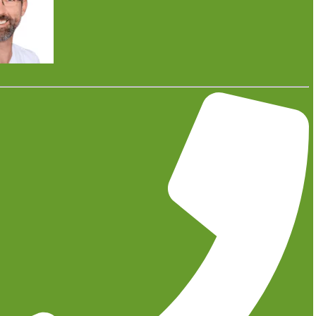
Solange wie möglich in den eigenen vier Wänden
wohnen können – das ist der Wunsch vieler
Menschen, wenn sie an das hohe Alter denken.
Oftmals sind aber die Gegebenheiten im eigenen
Zuhause, insbesondere im Bad, nicht optimal, sodass
ein Umzug ins Altersheim notwendig wird. Das muss
nicht sein, wenn Sie heute schon an morgen denken.
Wohlfühlatmosphäre im eigenen barrierefreien Bad schaffen
Weit verbreitet ist die Assoziation von Barrierefreiheit mit einer