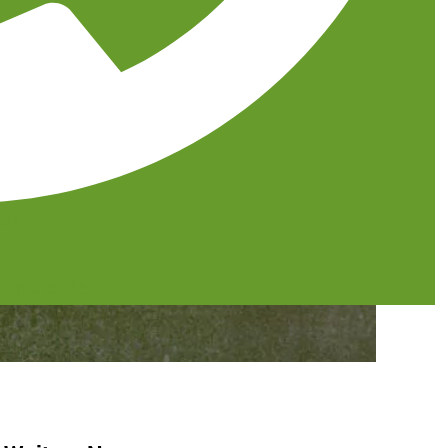
431
-gruner.de