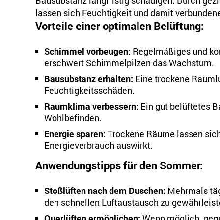
Bausubstanz langfristig schädigen. Durch gezi
lassen sich Feuchtigkeit und damit verbunden
Vorteile einer optimalen Belüftung:
Schimmel vorbeugen
: Regelmäßiges und kor
erschwert Schimmelpilzen das Wachstum.
Bausubstanz erhalten:
Eine trockene Raumlu
Feuchtigkeitsschäden.
Raumklima verbessern:
Ein gut belüftetes B
Wohlbefinden.
Energie sparen:
Trockene Räume lassen sich e
Energieverbrauch auswirkt.
Anwendungstipps für den Sommer:
Stoßlüften nach dem Duschen:
Mehrmals tägl
den schnellen Luftaustausch zu gewährleist
Querlüften ermöglichen:
Wenn möglich, gege