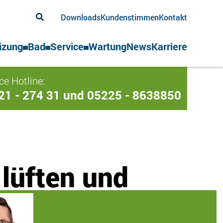
Downloads
Kundenstimmen
Kontakt
izung
Bad
Service
Wartung
News
Karriere
ce Hotline:
21 - 274 31 und 05225 - 8638850
lüften und