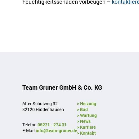
Feuchtigkeitsschäden vorbeugen –
kontaktier
Team Gruner GmbH & Co. KG
Alter Schulweg 32
> Heizung
32120 Hiddenhausen
> Bad
> Wartung
> News
Telefon
05221 - 274 31
> Karriere
E-Mail
info@team-gruner.de
> Kontakt