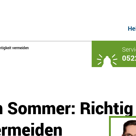
He
Servi
tigkeit vermeiden
052
 Sommer: Richtig 
ermeiden