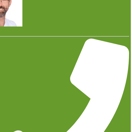
Viele Interessenten von Photovoltaik-Anlagen fürchten, dass sie
im Winter oder bei schlechtem Wetter keine Energie durch ihre
Anlagen generieren können. Der Vorteil von Photovoltaik-
Anlagen besteht jedoch darin, dass PV-Anlagen selbst bei
kaltem Wetter Energie aus dem verfügbaren Sonnenlicht ziehen
können. Das heißt, die Anlagen brauchen nicht die volle