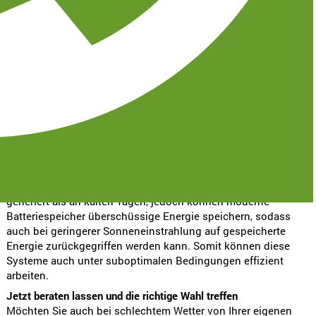
Sonnenkraft, um Energie aufzunehmen.
„Im Winter arbeiten PV-Anlagen zwar mit
einer geringeren Leistung, aber sie sind
dennoch in der Lage, Strom zu erzeugen,
insbesondere bei klarem, kaltem Wetter, das
die Effizienz der Module steigern kann.“
Thomas Gruner, Inhaber und Geschäftsführer bei Team Gruner
31
Energie sparen ohne Sonne
Zwar wird bei voller Sonneneinstrahlung mehr Energie
-gruner.de
generiert als an kalten Tagen, jedoch können moderne
Batteriespeicher überschüssige Energie speichern, sodass
auch bei geringerer Sonneneinstrahlung auf gespeicherte
Energie zurückgegriffen werden kann. Somit können diese
Systeme auch unter suboptimalen Bedingungen effizient
arbeiten.
Jetzt beraten lassen und die richtige Wahl treffen
Möchten Sie auch bei schlechtem Wetter von Ihrer eigenen