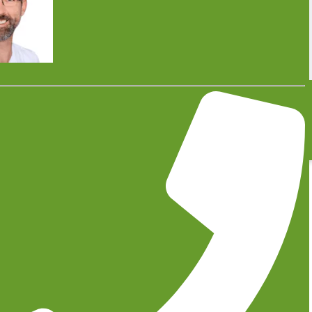
> Wartung
> News
> Karriere
> Kontakt
Impressum
Datenschutz
©2026, Team Gruner GmbH & Co. KG