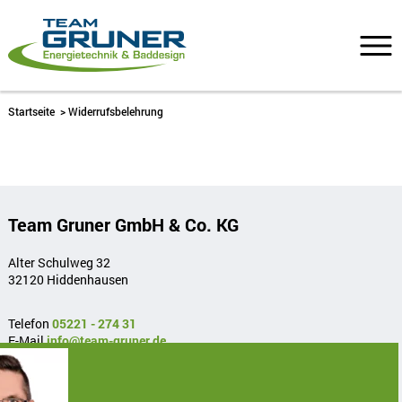
Startseite
>
Widerrufsbelehrung
Team Gruner GmbH & Co. KG
Alter Schulweg 32
32120 Hiddenhausen
Telefon
05221 - 274 31
E-Mail
info@team-gruner.de
> Heizung
> Bad